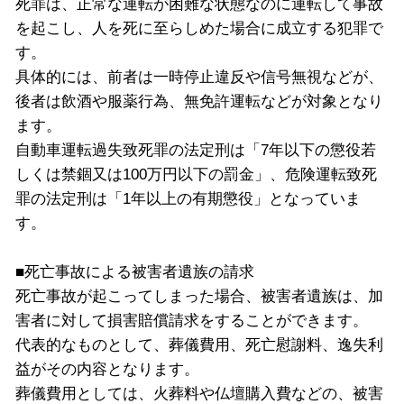
死罪は、正常な運転が困難な状態なのに運転して事故
を起こし、人を死に至らしめた場合に成立する犯罪で
す。
具体的には、前者は一時停止違反や信号無視などが、
後者は飲酒や服薬行為、無免許運転などが対象となり
ます。
自動車運転過失致死罪の法定刑は「7年以下の懲役若
しくは禁錮又は100万円以下の罰金」、危険運転致死
罪の法定刑は「1年以上の有期懲役」となっていま
す。
■死亡事故による被害者遺族の請求
死亡事故が起こってしまった場合、被害者遺族は、加
害者に対して損害賠償請求をすることができます。
代表的なものとして、葬儀費用、死亡慰謝料、逸失利
益がその内容となります。
葬儀費用としては、火葬料や仏壇購入費などの、被害