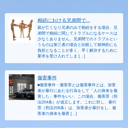
相続における兄弟間で...
親が亡くなり兄弟のみで相続をする場合、兄
弟間で相続に関してトラブルになるケースは
少なくありません。兄弟間でのトラブルとい
うものは第三者の場合と比較して精神的にも
負担となることが多く、早く解決するために
要求を受け入れてしま […]
傷害事件
■傷害事件・傷害罪とは傷害事件とは、加害
者が暴行にあたる行為をして「人の身体を傷
害した」事件をいい、この場合、傷害罪（刑
法204条）が成立します。これに対し、暴行
罪（刑法208条）は、加害者が暴行をし、被
害者の身体を傷害 […]