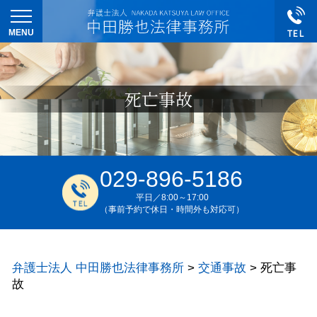
死亡事故
029-896-5186
平日／8:00～17:00
（事前予約で休日・時間外も対応可）
弁護士法人 中田勝也法律事務所
>
交通事故
>
死亡事
故