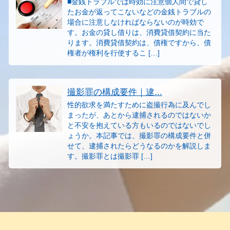
■金銭トラブルでは時効に注意個人間で貸し
たお金が返ってこないなどの金銭トラブルの
場合に注意しなければならないのが時効で
す。お金の貸し借りは、消費貸借契約に当た
ります。消費貸借契約は、債権ですから、債
権者が権利を行使するこ […]
撮影罪の構成要件｜逮...
性的欲求を満たすために盗撮行為に及んでし
まったが、あとから逮捕されるのではないか
と不安を抱えている方もいるのではないでし
ょうか。本記事では、撮影罪の構成要件と併
せて、逮捕されたらどうなるのかを解説しま
す。撮影罪とは撮影罪 […]