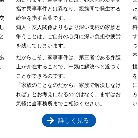
指す民事事件とは異なり、親族間で発生する
た
交
紛争を指す言葉です。
察
し
知人・友人関係よりもより深い間柄の家族と
科
と
争うことは、ご自分の心身に深い負担や疲労
す
を残してしまいます。
つ
本
あ
だからこそ、家事事件は、第三者である弁護
、
士が介在することで、一気に解決へと近づく
捜
く
ことができるのです。
を
「家族のことなのだから、家族で解決しなけ
に
れば」とお考えになるのではなく、まずはお
方
気軽に当事務所までご相談ください。
い
詳しく見る