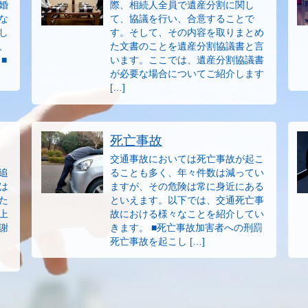
婚
際、相続人全員で遺産分割に関し
な
て、協議を行い、合意することで
し
す。そして、その内容を取りまとめ
、
た文書のことを遺産分割協議書と言
■
います。ここでは、遺産分割協議書
が必要な場合についてご紹介します
[…]
死亡事故
交通事故においては死亡事故が起こ
追
ることも多く、年々件数は減ってい
は
ますが、その危険は常に身近にある
た
といえます。以下では、交通死亡事
上
故における様々なことを紹介してい
謝
きます。 ■死亡事故加害者への刑罰
死亡事故を起こし […]