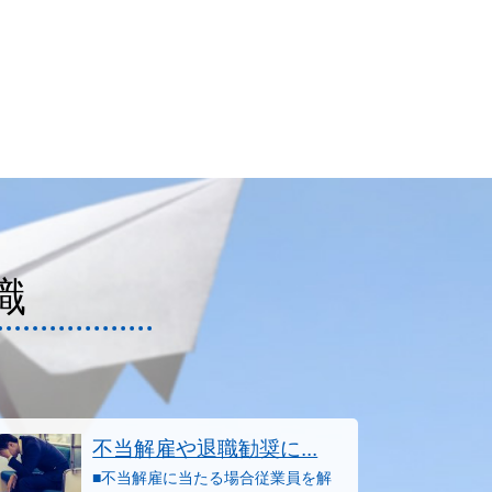
識
不当解雇や退職勧奨に...
■不当解雇に当たる場合従業員を解