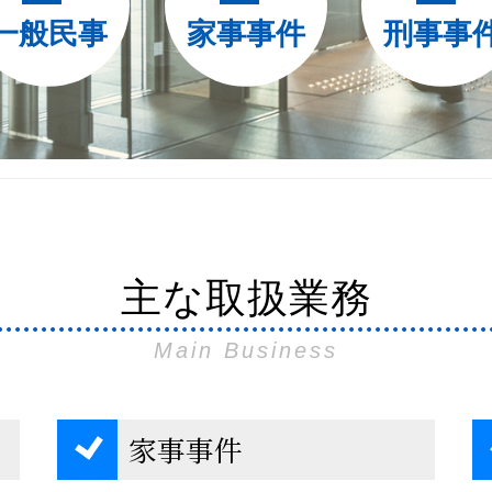
一般民事
家事事件
刑事事
主な取扱業務
Main Business
家事事件