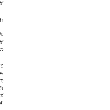
が
れ
加
が
の
て
あ
で
前
ダ
す