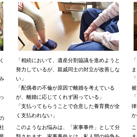
く
「相続において、遺産分割協議を進めようと
「
努力しているが、親戚同士の対立が改善しな
ま
み
い」
「
「配偶者の不倫が原因で離婚を考えている
被
っ
が、離婚に応じてくれず困っている」
「
「支払ってもらうことで合意した養育費が全
律
く支払われない」
か
の
社
このようなお悩みは、「家事事件」として分
こ
葉
類されます。家事事件とは、私人間の紛争を
ま