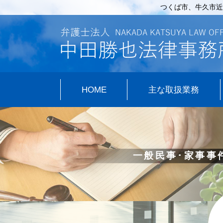
つくば市、牛久市近
HOME
主な取扱業務
一般民事･家事事