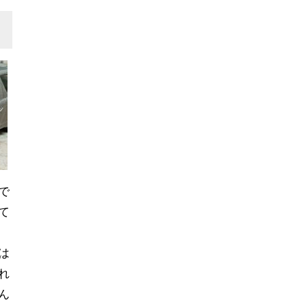
で
て
は
れ
ん