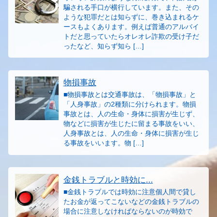
騙される手口が横行しています。また、その
ような犯罪だとは知らずに、巻き込まれるケ
ースもよくあります。例えば普通のアルバイ
トだと思っていたらオレオレ詐欺の受け子だ
ったなど、知らず知ら […]
物損事故
■物損事故とは交通事故は、「物損事故」と
「人身事故」の2種類に分けられます。物損
事故とは、人の生命・身体に損害が生じず、
物などに損害が生じたに留まる事故をいい、
人身事故とは、人の生命・身体に損害が生じ
る事故をいいます。物 […]
金銭トラブルと時効に...
■金銭トラブルでは時効に注意個人間で貸し
たお金が返ってこないなどの金銭トラブルの
場合に注意しなければならないのが時効で