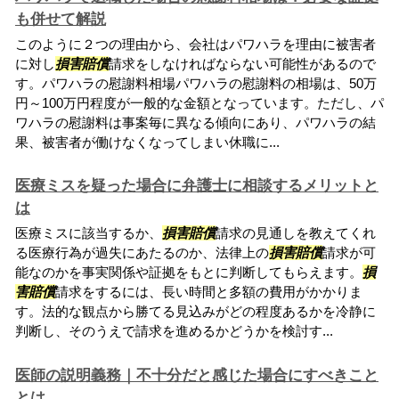
も併せて解説
このように２つの理由から、会社はパワハラを理由に被害者
に対し
損害賠償
請求をしなければならない可能性があるので
す。パワハラの慰謝料相場パワハラの慰謝料の相場は、50万
円～100万円程度が一般的な金額となっています。ただし、パ
ワハラの慰謝料は事案毎に異なる傾向にあり、パワハラの結
果、被害者が働けなくなってしまい休職に...
医療ミスを疑った場合に弁護士に相談するメリットと
は
医療ミスに該当するか、
損害賠償
請求の見通しを教えてくれ
る医療行為が過失にあたるのか、法律上の
損害賠償
請求が可
能なのかを事実関係や証拠をもとに判断してもらえます。
損
害賠償
請求をするには、長い時間と多額の費用がかかりま
す。法的な観点から勝てる見込みがどの程度あるかを冷静に
判断し、そのうえで請求を進めるかどうかを検討す...
医師の説明義務｜不十分だと感じた場合にすべきこと
とは