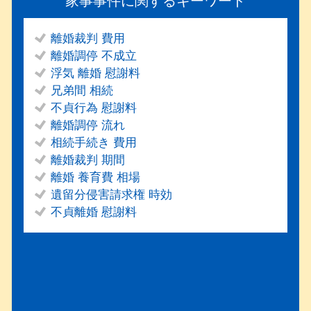
家事事件に関するキーワード
離婚裁判 費用
離婚調停 不成立
浮気 離婚 慰謝料
兄弟間 相続
不貞行為 慰謝料
離婚調停 流れ
相続手続き 費用
離婚裁判 期間
離婚 養育費 相場
遺留分侵害請求権 時効
不貞離婚 慰謝料