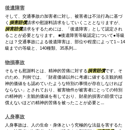
後遺障害
そして、交通事故の加害者に対し、被害者は不法行為に基づ
く
損害賠償
請求や慰謝料請求をしていくこととなりますが、
損害賠償
請求をするためには、「後遺障害」として認定され
ることが必要となります。 ■後遺障害等級認定について●等級
とは？交通事故による後遺障害は、部位や程度によって1～14
級までの等級と、140種類、35系列...
物損事故
そもそも慰謝料とは、精神的苦痛に対する
損害賠償
です。そ
のため、判例では、「財産価値以外に考慮に値する主観的精
神的価値をも認めていたような特別の事情が存在しなければ
ならない」とされており、被害物件が被害者にとっての特別
の精神的・主観的価値を有しており、財産的損害の賠償では
償えないほどの精神的苦痛を被ったことが必要と...
人身事故
人身事故は、人の生命・身体という究極的な法益を害するた