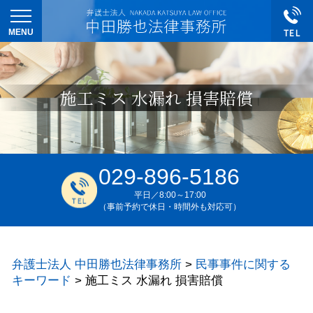
施工ミス 水漏れ 損害賠償
029-896-5186
平日／8:00～17:00
（事前予約で休日・時間外も対応可）
弁護士法人 中田勝也法律事務所
>
民事事件に関する
キーワード
>
施工ミス 水漏れ 損害賠償