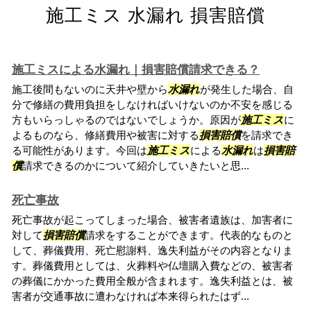
施工ミス 水漏れ 損害賠償
施工ミスによる水漏れ｜損害賠償請求できる？
施工後間もないのに天井や壁から
水漏れ
が発生した場合、自
分で修繕の費用負担をしなければいけないのか不安を感じる
方もいらっしゃるのではないでしょうか。原因が
施工ミス
に
よるものなら、修繕費用や被害に対する
損害賠償
を請求でき
る可能性があります。今回は
施工ミス
による
水漏れ
は
損害賠
償
請求できるのかについて紹介していきたいと思...
死亡事故
死亡事故が起こってしまった場合、被害者遺族は、加害者に
対して
損害賠償
請求をすることができます。代表的なものと
して、葬儀費用、死亡慰謝料、逸失利益がその内容となりま
す。葬儀費用としては、火葬料や仏壇購入費などの、被害者
の葬儀にかかった費用全般が含まれます。逸失利益とは、被
害者が交通事故に遭わなければ本来得られたはず...