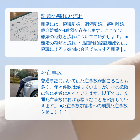
離婚の種類と流れ
離婚には、協議離婚、調停離婚、審判離婚、
裁判離婚の4種類が存在します。ここでは、
離婚の種類と流れについてご紹介します。 ■
離婚の種類と流れ ・協議離婚協議離婚とは、
協議による夫婦間の合意で成立する離婚 […]
死亡事故
交通事故においては死亡事故が起こることも
多く、年々件数は減っていますが、その危険
は常に身近にあるといえます。以下では、交
通死亡事故における様々なことを紹介してい
きます。 ■死亡事故加害者への刑罰死亡事故
を起こし […]