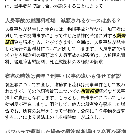
は、当事者間で話し合い示談をすることによって...
人身事故の慰謝料相場｜減額されるケースはある？
人身事故が発生した場合には、物損事故と異なり、加害者に
対してその交通事故によって生じた精神的苦痛に対する
損害
賠償
金を請求することができます。今回は、人身事故が発生
した場合の慰謝料について紹介していきます。人身事故で請
求できる慰謝料の種類は？人身事故の被害者は、入通院慰謝
料、後遺障害慰謝料、死亡慰謝料の３種類を請求...
窃盗の時効は何年？刑事・民事の違いも併せて解説
窃盗罪について捜査し、逮捕する流れは刑事事件として扱わ
れますが、その他窃盗被害についての
損害賠償
請求など民事
法上の責任も存在します。もっとも、民事事件についても時
効制度が存在します。例として、他人の所有物を窃取した場
合でも、所有の意思をもって平穏かつ公然に２０年物を占有
することにより民法上の「取得時効」が成立し、...
パワハラで退職した場合の慰謝料相場は？必要な証拠