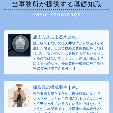
当事務所が提供する基礎知識
Basic knowledge
施工ミスによる水漏れ...
施工後間もないのに天井や壁から水漏れが発
生した場合、自分で修繕の費用負担をしなけ
ればいけないのか不安を感じる方もいらっし
ゃるのではないでしょうか。原因が施工ミス
によるものなら、修繕費用や被害に対する損
害賠償を請求できる可 […]
撮影罪の構成要件｜逮...
性的欲求を満たすために盗撮行為に及んでし
まったが、あとから逮捕されるのではないか
と不安を抱えている方もいるのではないでし
ょうか。本記事では、撮影罪の構成要件と併