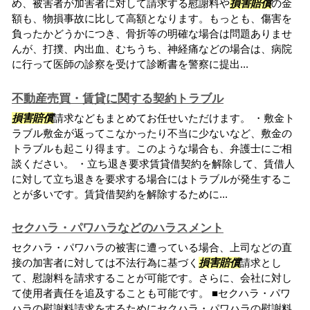
め、被害者が加害者に対して請求する慰謝料や
損害賠償
の金
額も、物損事故に比して高額となります。もっとも、傷害を
負ったかどうかにつき、骨折等の明確な場合は問題ありませ
んが、打撲、内出血、むちうち、神経痛などの場合は、病院
に行って医師の診察を受けて診断書を警察に提出...
不動産売買・賃貸に関する契約トラブル
損害賠償
請求などもまとめてお任せいただけます。 ・敷金ト
ラブル敷金が返ってこなかったり不当に少ないなど、敷金の
トラブルも起こり得ます。このような場合も、弁護士にご相
談ください。 ・立ち退き要求賃貸借契約を解除して、賃借人
に対して立ち退きを要求する場合にはトラブルが発生するこ
とが多いです。賃貸借契約を解除するために...
セクハラ・パワハラなどのハラスメント
セクハラ・パワハラの被害に遭っている場合、上司などの直
接の加害者に対しては不法行為に基づく
損害賠償
請求とし
て、慰謝料を請求することが可能です。さらに、会社に対し
て使用者責任を追及することも可能です。 ■セクハラ・パワ
ハラの慰謝料請求をするためにセクハラ・パワハラの慰謝料