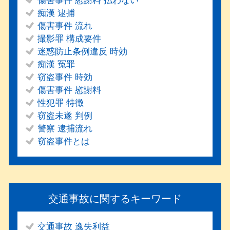
傷害事件 慰謝料 払わない
痴漢 逮捕
傷害事件 流れ
撮影罪 構成要件
迷惑防止条例違反 時効
痴漢 冤罪
窃盗事件 時効
傷害事件 慰謝料
性犯罪 特徴
窃盗未遂 判例
警察 逮捕流れ
窃盗事件とは
交通事故に関するキーワード
交通事故 逸失利益