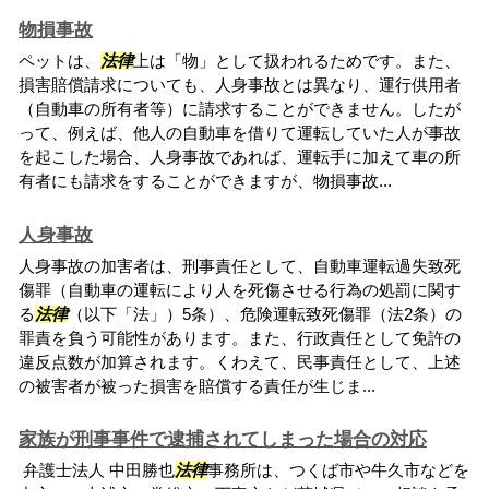
物損事故
ペットは、
法律
上は「物」として扱われるためです。また、
損害賠償請求についても、人身事故とは異なり、運行供用者
（自動車の所有者等）に請求することができません。したが
って、例えば、他人の自動車を借りて運転していた人が事故
を起こした場合、人身事故であれば、運転手に加えて車の所
有者にも請求をすることができますが、物損事故...
人身事故
人身事故の加害者は、刑事責任として、自動車運転過失致死
傷罪（自動車の運転により人を死傷させる行為の処罰に関す
る
法律
（以下「法」）5条）、危険運転致死傷罪（法2条）の
罪責を負う可能性があります。また、行政責任として免許の
違反点数が加算されます。くわえて、民事責任として、上述
の被害者が被った損害を賠償する責任が生じま...
家族が刑事事件で逮捕されてしまった場合の対応
弁護士法人 中田勝也
法律
事務所は、つくば市や牛久市などを