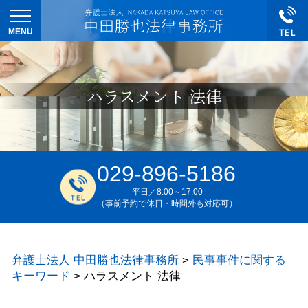
ハラスメント 法律
029-896-5186
平日／8:00～17:00
（事前予約で休日・時間外も対応可）
弁護士法人 中田勝也法律事務所
>
民事事件に関する
キーワード
>
ハラスメント 法律