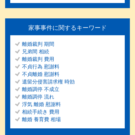
家事事件に関するキーワード
離婚裁判 期間
兄弟間 相続
離婚裁判 費用
不貞行為 慰謝料
不貞離婚 慰謝料
遺留分侵害請求権 時効
離婚調停 不成立
離婚調停 流れ
浮気 離婚 慰謝料
相続手続き 費用
離婚 養育費 相場