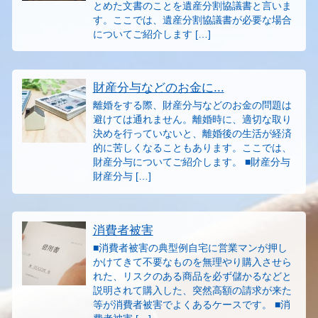
とめた文書のことを遺産分割協議書と言いま
す。ここでは、遺産分割協議書が必要な場合
についてご紹介します […]
財産分与などのお金に...
離婚をする際、財産分与などのお金の問題は
避けては通れません。離婚時に、適切な取り
決めを行っていないと、離婚後の生活が経済
的に苦しくなることもあります。ここでは、
財産分与についてご紹介します。 ■財産分与
財産分与 […]
消費者被害
■消費者被害の典型例自宅に営業マンが押し
かけてきて不要なものを無理やり購入させら
れた、リスクのある商品を必ず儲かるなどと
説明されて購入した、突然高額の請求が来た
等が消費者被害でよくあるケースです。 ■消