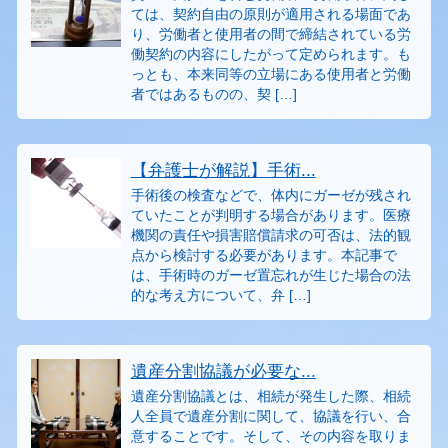
ては、契約自由の原則が適用される場面であ
り、労働者と使用者の間で締結されている労
働契約の内容にしたがって定められます。も
っとも、本来同等の立場にある使用者と労働
者ではあるものの、契 […]
【弁護士が解説】手術...
手術後の検査などで、体内にガーゼが残され
ていたことが判明する場合があります。医療
機関の責任や損害賠償請求の可否は、法的観
点から検討する必要があります。本記事で
は、手術時のガーゼ置忘れが生じた場合の法
的な考え方について、弁 […]
遺産分割協議が必要な...
遺産分割協議とは、相続が発生した際、相続
人全員で遺産分割に関して、協議を行い、合
意することです。そして、その内容を取りま