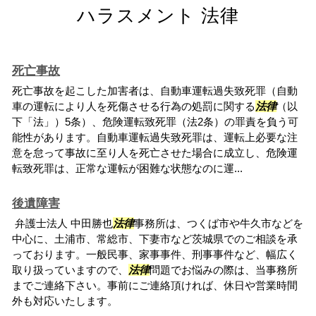
ハラスメント 法律
死亡事故
死亡事故を起こした加害者は、自動車運転過失致死罪（自動
車の運転により人を死傷させる行為の処罰に関する
法律
（以
下「法」）5条）、危険運転致死罪（法2条）の罪責を負う可
能性があります。自動車運転過失致死罪は、運転上必要な注
意を怠って事故に至り人を死亡させた場合に成立し、危険運
転致死罪は、正常な運転が困難な状態なのに運...
後遺障害
弁護士法人 中田勝也
法律
事務所は、つくば市や牛久市などを
中心に、土浦市、常総市、下妻市など茨城県でのご相談を承
っております。一般民事、家事事件、刑事事件など、幅広く
取り扱っていますので、
法律
問題でお悩みの際は、当事務所
までご連絡下さい。事前にご連絡頂ければ、休日や営業時間
外も対応いたします。