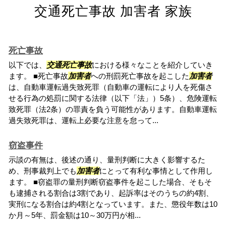
交通死亡事故 加害者 家族
死亡事故
以下では、
交通死亡事故
における様々なことを紹介していき
ます。 ■死亡事故
加害者
への刑罰死亡事故を起こした
加害者
は、自動車運転過失致死罪（自動車の運転により人を死傷さ
せる行為の処罰に関する法律（以下「法」）5条）、危険運転
致死罪（法2条）の罪責を負う可能性があります。自動車運転
過失致死罪は、運転上必要な注意を怠って...
窃盗事件
示談の有無は、後述の通り、量刑判断に大きく影響するた
め、刑事裁判上でも
加害者
にとって有利な事情として作用し
ます。 ■窃盗罪の量刑判断窃盗事件を起こした場合、そもそ
も逮捕される割合は3割であり、起訴率はそのうちの約4割、
実刑になる割合は約4割となっています。また、懲役年数は10
か月～5年、罰金額は10～30万円が相...