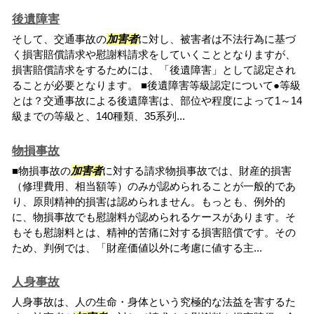
後遺障害
そして、交通事故の
加害者
に対し、被害者は不法行為に基づ
く損害賠償請求や慰謝料請求をしていくこととなりますが、
損害賠償請求をするためには、「後遺障害」として認定され
ることが必要となります。 ■後遺障害等級認定について●等級
とは？交通事故による後遺障害は、部位や程度によって1～14
級までの等級と、140種類、35系列...
物損事故
■物損事故の
加害者
に対する請求物損事故では、財産的損害
（修理費用、相当額等）のみが認められることが一般的であ
り、原則精神的損害は認められません。もっとも、例外的
に、物損事故でも慰謝料が認められるケースがあります。そ
もそも慰謝料とは、精神的苦痛に対する損害賠償です。その
ため、判例では、「財産価値以外に考慮に値する主...
人身事故
人身事故は、人の生命・身体という究極的な法益を害するた