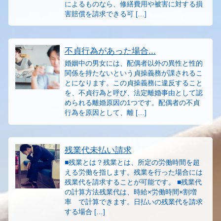
によるものなら、修繕費用や被害に対する損
害賠償を請求できる可 […]
不貞行為があった場合...
婚姻中の男女には、配偶者以外の異性と性的
関係を持たないという貞操義務が課されるこ
とになります。この貞操義務に違反すること
を、不貞行為と呼び、法定離婚事由として認
められる離婚原因の1つです。配偶者の不貞
行為を原因として、離 […]
残業代未払い請求
■残業とは？残業とは、所定の労働時間を超
える労働を指します。残業を行った場合には
残業代を請求することが可能です。 ■残業代
の計算方法残業代は、時給×労働時間×割増
率 で計算できます。日払いの残業代を請求
する場合 […]