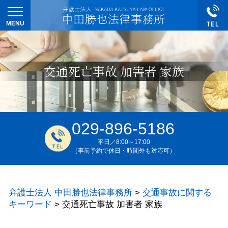
交通死亡事故 加害者 家族
029-896-5186
平日／8:00～17:00
（事前予約で休日・時間外も対応可）
弁護士法人 中田勝也法律事務所
>
交通事故に関する
キーワード
>
交通死亡事故 加害者 家族