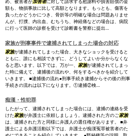
め、被害者が
加害者
に対して請求する慰謝料や損害賠償の金
額も、物損事故に比して高額となります。もっとも、傷害を
負ったかどうかにつき、骨折等の明確な場合は問題ありませ
んが、打撲、内出血、むちうち、神経痛などの場合は、病院
に行って医師の診察を受けて診断書を警察に提出...
家族が刑事事件で逮捕されてしまった場合の対応
家族
が逮捕されてしまった場合、大きなショックを受けると
ともに、誰にも相談できずに、どうしてよいか分からなくな
ると思います。以下では、万が一、
家族
が逮捕されてしまっ
た時に備えて、逮捕後の流れや、何をするべきかを紹介して
いきます。 ■逮捕後の流れ●刑事手続き逮捕からその後の刑事
手続きの流れは以下になります。①逮捕②検...
痴漢・性犯罪
したがって、逮捕されてしまった場合には、逮捕の連絡を受
けた
家族
が弁護士に依頼しましょう。逮捕された方のご
家族
は、逮捕された方と同様に弁護人の選任権があります。 ■弁
護士による弁護活動以下では、弁護士が痴漢冤罪被害者のた
めにできることを紹介していきます。 ●黙秘権等の説明、取