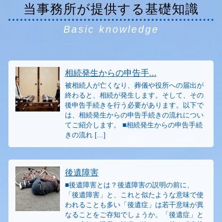
当事務所が提供する基礎知識
Basic knowledge
相続発生からの申告手...
被相続人が亡くなり、葬儀や役所への届出が
終わると、相続が発生します。そして、その
後申告手続きを行う必要があります。以下で
は、相続発生からの申告手続きの流れについ
てご紹介します。 ■相続発生からの申告手続
きの流れ […]
後遺障害
■後遺障害とは？後遺障害の説明の前に、
「後遺障害」と、これと似たような意味で使
われることも多い「後遺症」は若干意味が異
なることをご存知でしょうか。「後遺症」と