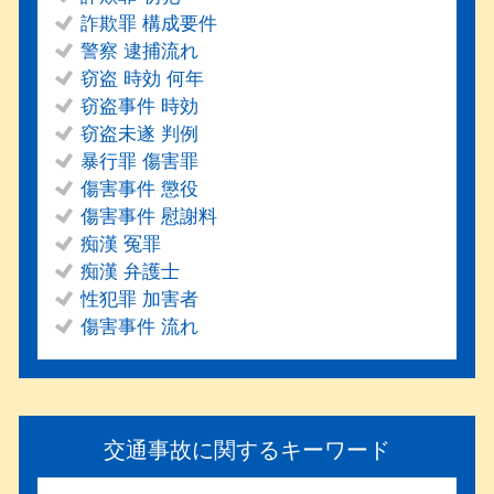
詐欺罪 構成要件
警察 逮捕流れ
窃盗 時効 何年
窃盗事件 時効
窃盗未遂 判例
暴行罪 傷害罪
傷害事件 懲役
傷害事件 慰謝料
痴漢 冤罪
痴漢 弁護士
性犯罪 加害者
傷害事件 流れ
交通事故に関するキーワード